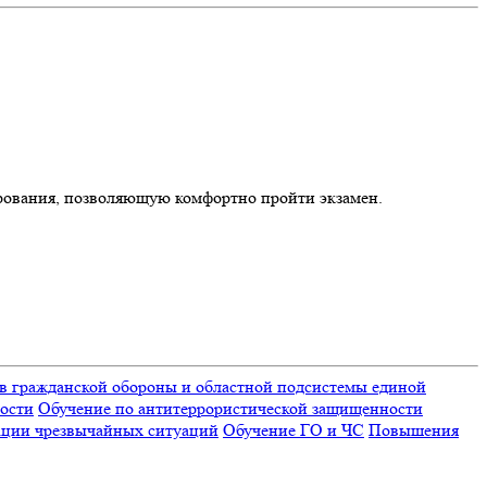
ирования, позволяющую комфортно пройти экзамен.
в гражданской обороны и областной подсистемы единой
ности
Обучение по антитеррористической защищенности
ации чрезвычайных ситуаций
Обучение ГО и ЧС
Повышения