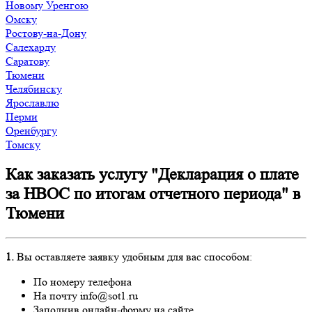
Новому Уренгою
Омску
Ростову-на-Дону
Салехарду
Саратову
Тюмени
Челябинску
Ярославлю
Перми
Оренбургу
Томску
Как заказать услугу "Декларация о плате
за НВОС по итогам отчетного периода" в
Тюмени
1.
Вы оставляете заявку удобным для вас способом:
По номеру телефона
На почту info@sot1.ru
Заполнив онлайн-форму на сайте