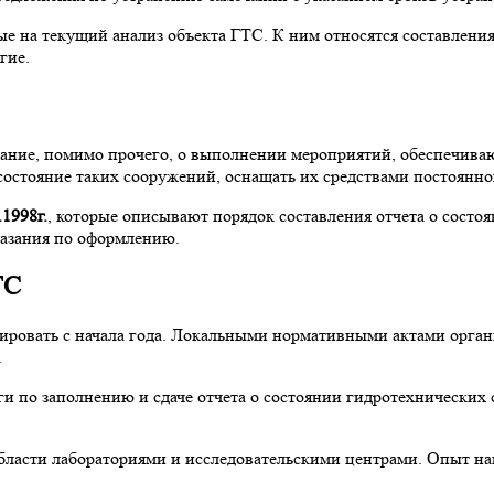
е на текущий анализ объекта ГТС. К ним относятся составления
гие.
ование, помимо прочего, о выполнении мероприятий, обеспечив
состояние таких сооружений, оснащать их средствами постоянн
.1998г.
, которые описывают порядок составления отчета о состо
казания по оформлению.
ТС
ировать с начала года. Локальными нормативными актами орга
.
ги по заполнению и сдаче отчета о состоянии гидротехнических
бласти лабораториями и исследовательскими центрами. Опыт на