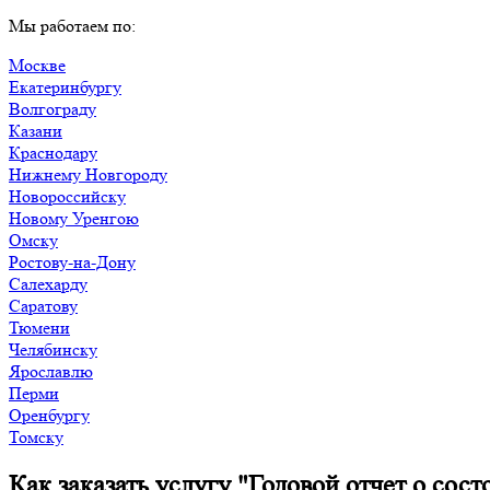
Мы работаем по:
Москве
Екатеринбургу
Волгограду
Казани
Краснодару
Нижнему Новгороду
Новороссийску
Новому Уренгою
Омску
Ростову-на-Дону
Салехарду
Саратову
Тюмени
Челябинску
Ярославлю
Перми
Оренбургу
Томску
Как заказать услугу "Годовой отчет о со