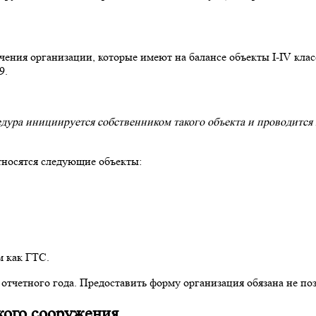
чения организации, которые имеют на балансе объекты I-IV клас
9.
дура инициируется собственником такого объекта и проводится 
тносятся следующие объекты:
м как ГТС.
тчетного года. Предоставить форму организация обязана не поз
кого сооружения