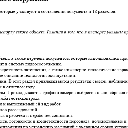
которые участвуют в составлении документа и 18 разделов.
порту такого объекта. Разница в том, что в паспорте указаны п
кт, а также перечень документов, которые использовались при
ят в систему гидросооружений.
вероятность затопления, а также инженерно-геологические хара
кое описание технологии эксплуатации.
й. В этот раздел прикладываются результаты съемок, наблюдени
 в отчетном году.
ы. Прикладываются графики замеров выбросов пыли, сбросов с
жба геотехконтроля.
и и выполняемый ей вид работ.
лов расследований.
я в рабочем и нерабочем состоянии.
ств, готовности и компетентности персонала, положительные и 
едложения по устранению замечаний с указанием сроков устран