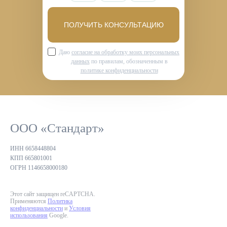
ПОЛУЧИТЬ КОНСУЛЬТАЦИЮ
Даю
согласие на обработку моих персональных
данных
по правилам, обозначенным в
политике конфиденциальности
ООО «Стандарт»
ИНН 6658448804
КПП 665801001
ОГРН 1146658000180
Этот сайт защищен reCAPTCHA.
Применяются
Политика
конфиденциальности
и
Условия
использования
Google.