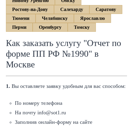
Новому Уренгою
Омску
Ростову-на-Дону
Салехарду
Саратову
Тюмени
Челябинску
Ярославлю
Перми
Оренбургу
Томску
Как заказать услугу "Отчет по
форме ПП РФ №1990" в
Москве
1.
Вы оставляете заявку удобным для вас способом:
По номеру телефона
На почту info@sot1.ru
Заполнив онлайн-форму на сайте